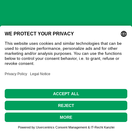
GECHTER GmbH
Kontakt
Adresse:
Gechter GmbH
Ostring 3
90587 Obermichelbach
Tel:
0911 / 98 28 73-20
E-Mail:
verkauf@gechter.com
© Copyright 2018 by
Gechter GmbH
. All Rights
Reserved.
Home
Datenschutz
AGB
Impressum