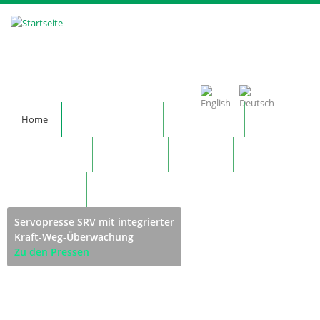
Direkt zum Inhalt
Home
Unternehmen
Produkte
Technologie
Kontakt
News
Merkzettel
Servopresse SRV mit integrierter
Kraft-Weg-Überwachung
Zu den Pressen