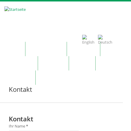
Direkt zum Inhalt
Home
Unternehmen
Produkte
Technologie
Kontakt
News
Merkzettel
Kontakt
Kontakt
Ihr Name
*