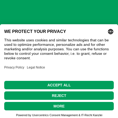
GECHTER GmbH
Kontakt
Adresse:
Gechter GmbH
Ostring 3
90587 Obermichelbach
Tel:
0911 / 98 28 73-20
E-Mail:
verkauf@gechter.com
© Copyright 2018 by
Gechter GmbH
. All Rights
Reserved.
Home
Datenschutz
AGB
Impressum