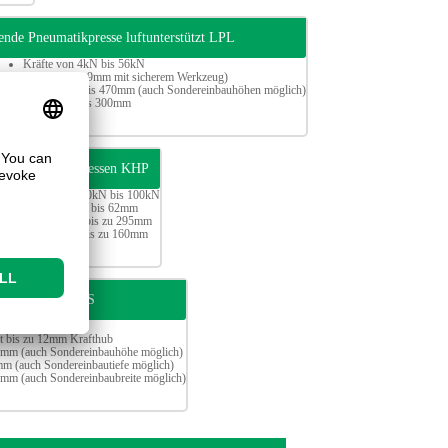
ende Pneumatikpresse luftunterstützt LPL
Kräfte von 4kN bis 56kN
Hub 4mm (5,9mm mit sicherem Werkzeug)
Einbauhöhe bis 470mm (auch Sondereinbauhöhen möglich)
Ausladung bis 300mm
che Kniehebelpressen KHP
Kräfte von 20kN bis 100kN
Hübe von 40 bis 62mm
Einbauhöhe bis zu 295mm
Ausladung bis zu 160mm
n HPPV und HPPS
t bis zu 12mm Krafthub
0mm (auch Sondereinbauhöhe möglich)
mm (auch Sondereinbautiefe möglich)
0mm (auch Sondereinbaubreite möglich)