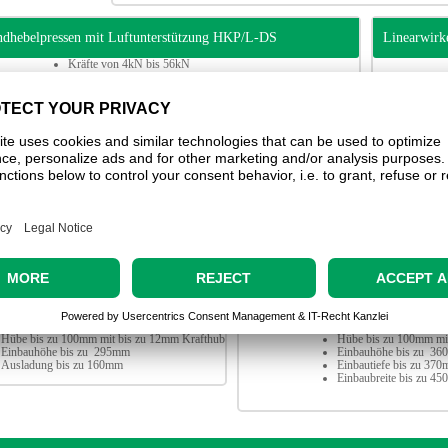
dhebelpressen mit Luftunterstützung HKP/L-DS
Linearwirk
Kräfte von 4kN bis 56kN
Hübe von 5,9 mm bis 59mm (auch Sonderhübe möglich)
Einbauhöhe bis zu 470mm (auch Sondereinbauhöhe möglich)
Ausladung bis zu 300mm
umatische Kniehebelpressen KHKP
Pneumatis
Kräfte von 20kN bis 60kN
Hübe bis zu 60mm
Einbauhöhe bis zu 470mm (auch Sondereinbauhöhe möglich)
Ausladung bis zu 300mm
sche C-Ständerpressen HPC
Hydropneumatische Portalpresse
Kräfte bis zu 110kN
Kräfte bis zu 500kN
Hübe bis zu 100mm mit bis zu 12mm Krafthub
Hübe bis zu 100mm mi
Einbauhöhe bis zu 295mm
Einbauhöhe bis zu 36
Ausladung bis zu 160mm
Einbautiefe bis zu 370
Einbaubreite bis zu 45