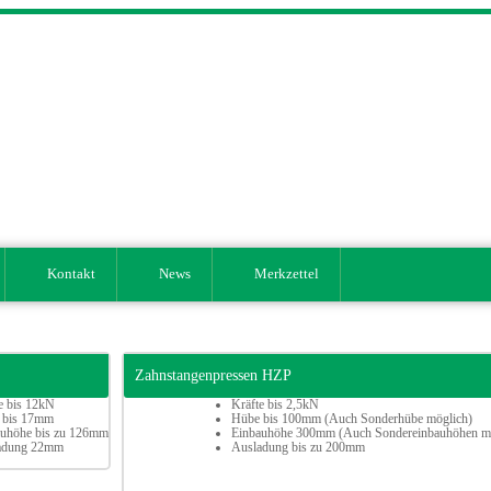
Kontakt
News
Merkzettel
Zahnstangenpressen HZP
e bis 12kN
Kräfte bis 2,5kN
 bis 17mm
Hübe bis 100mm (Auch Sonderhübe möglich)
auhöhe bis zu 126mm
Einbauhöhe 300mm (Auch Sondereinbauhöhen mö
adung 22mm
Ausladung bis zu 200mm