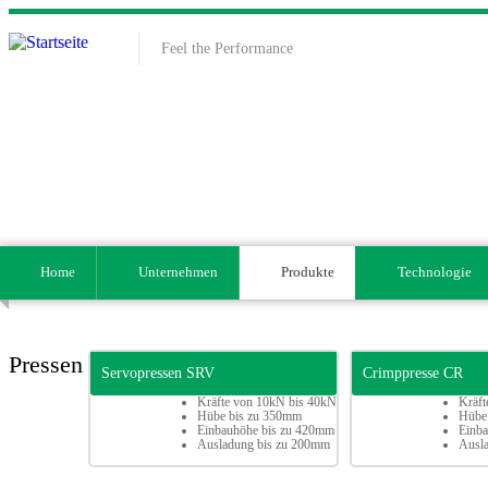
Direkt zum Inhalt
Feel the Performance
Home
Unternehmen
Produkte
Technologie
Pressen
Servopressen SRV
Crimppresse CR
Kräfte von 10kN bis 40kN
Kräft
Hübe bis zu 350mm
Hübe
Einbauhöhe bis zu 420mm
Einb
Ausladung bis zu 200mm
Ausl