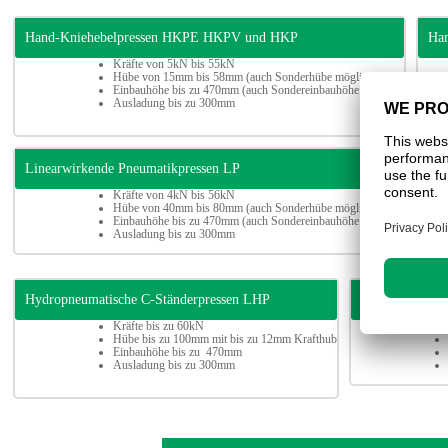
Hand-Kniehebelpressen HKPE HKPV und HKP
Han
Kräfte von 5kN bis 55kN
Hübe von 15mm bis 58mm (auch Sonderhübe möglich)
Einbauhöhe bis zu 470mm (auch Sondereinbauhöhe möglich)
Ausladung bis zu 300mm
Linearwirkende Pneumatikpressen LP
Pne
Kräfte von 4kN bis 56kN
Hübe von 40mm bis 80mm (auch Sonderhübe möglich)
Einbauhöhe bis zu 470mm (auch Sondereinbauhöhe möglich)
Ausladung bis zu 300mm
Hydropneumatische C-Ständerpressen LHP
Hydropneumati
Kräfte bis zu 60kN
Hübe bis zu 100mm mit bis zu 12mm Krafthub
Einbauhöhe bis zu 470mm
Ausladung bis zu 300mm