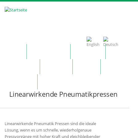
Direkt zum Inhalt
Home
Unternehmen
Produkte
Technologie
Kontakt
News
Merkzettel
Linearwirkende Pneumatikpressen
Linearwirkende Pneumatik Pressen sind die ideale
Lösung, wenn es um schnelle, wiederholgenaue
Pressvorgänge mit hoher Kraft und gleichbleibender