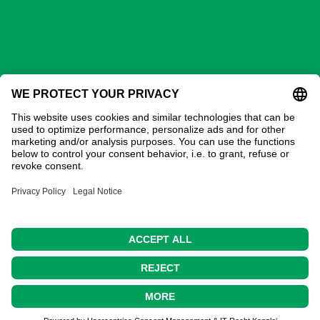
GECHTER GmbH
Kontakt
Adresse:
Gechter GmbH
Ostring 3
90587 Obermichelbach
Tel:
0911 / 98 28 73-20
E-Mail:
verkauf@gechter.com
© Copyright 2018 by
Gechter GmbH
. All Rights
Reserved.
Home
Datenschutz
AGB
Impressum