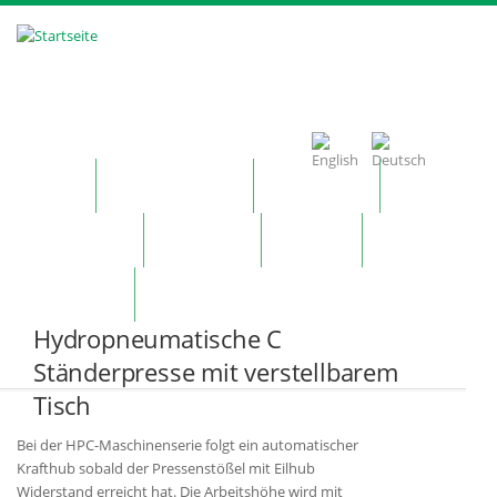
Direkt zum Inhalt
Home
Unternehmen
Produkte
Technologie
Kontakt
News
Merkzettel
Hydropneumatische C
Ständerpresse mit verstellbarem
Tisch
Bei der HPC-Maschinenserie folgt ein automatischer
Krafthub sobald der Pressenstößel mit Eilhub
Widerstand erreicht hat. Die Arbeitshöhe wird mit